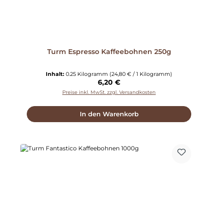
Turm Espresso Kaffeebohnen 250g
Inhalt:
0.25 Kilogramm
(24,80 € / 1 Kilogramm)
Regulärer Preis:
6,20 €
Preise inkl. MwSt. zzgl. Versandkosten
In den Warenkorb