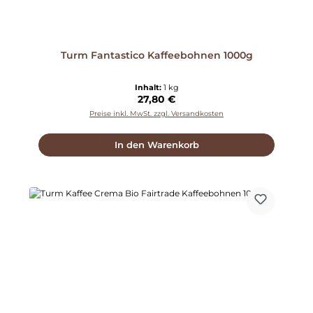
Turm Fantastico Kaffeebohnen 1000g
Inhalt:
1 kg
Regulärer Preis:
27,80 €
Preise inkl. MwSt. zzgl. Versandkosten
In den Warenkorb