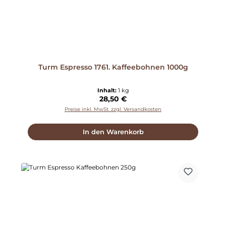
Turm Espresso 1761. Kaffeebohnen 1000g
Inhalt:
1 kg
Regulärer Preis:
28,50 €
Preise inkl. MwSt. zzgl. Versandkosten
In den Warenkorb