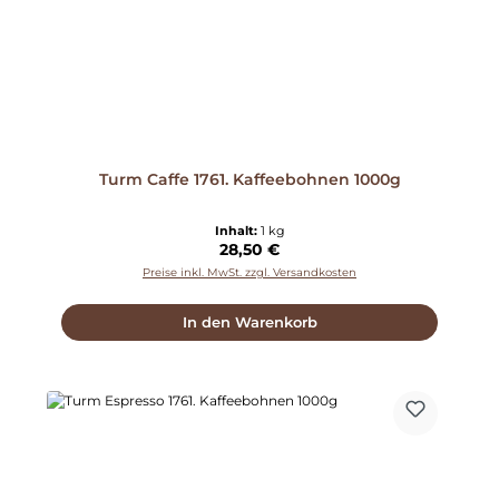
Turm Caffe 1761. Kaffeebohnen 1000g
Inhalt:
1 kg
Regulärer Preis:
28,50 €
Preise inkl. MwSt. zzgl. Versandkosten
In den Warenkorb