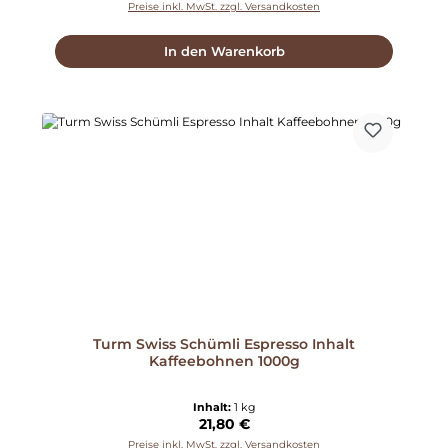
Preise inkl. MwSt. zzgl. Versandkosten
In den Warenkorb
Turm Swiss Schümli Espresso Inhalt
Kaffeebohnen 1000g
Inhalt:
1 kg
Regulärer Preis:
21,80 €
Preise inkl. MwSt. zzgl. Versandkosten