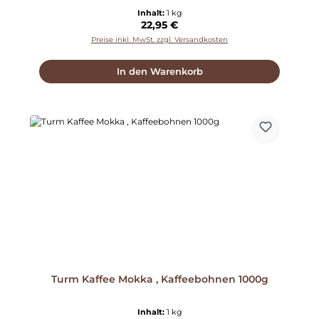
Inhalt:
1 kg
Regulärer Preis:
22,95 €
Preise inkl. MwSt. zzgl. Versandkosten
In den Warenkorb
Turm Kaffee Mokka , Kaffeebohnen 1000g
Inhalt:
1 kg