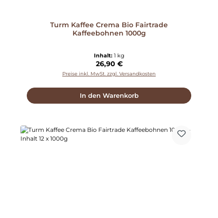
Turm Kaffee Crema Bio Fairtrade
Kaffeebohnen 1000g
Inhalt:
1 kg
Regulärer Preis:
26,90 €
Preise inkl. MwSt. zzgl. Versandkosten
In den Warenkorb