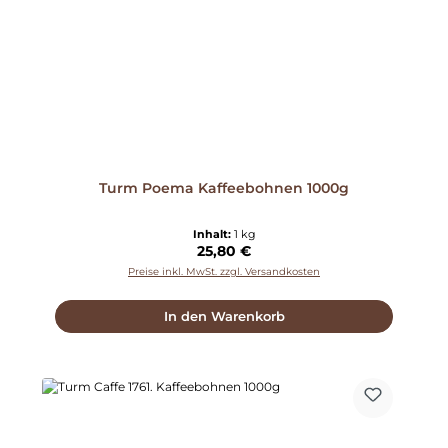
Turm Poema Kaffeebohnen 1000g
Inhalt:
1 kg
Regulärer Preis:
25,80 €
Preise inkl. MwSt. zzgl. Versandkosten
In den Warenkorb