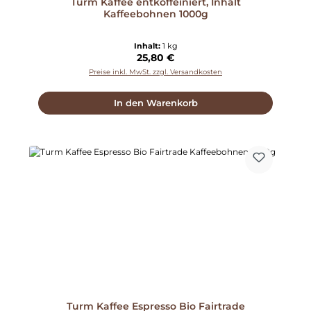
Turm Kaffee entkoffeiniert, Inhalt
Kaffeebohnen 1000g
Inhalt:
1 kg
Regulärer Preis:
25,80 €
Preise inkl. MwSt. zzgl. Versandkosten
In den Warenkorb
Turm Kaffee Espresso Bio Fairtrade