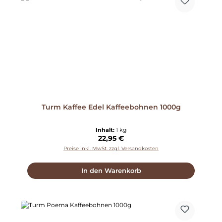
Turm Kaffee Edel Kaffeebohnen 1000g
Inhalt:
1 kg
Regulärer Preis:
22,95 €
Preise inkl. MwSt. zzgl. Versandkosten
In den Warenkorb