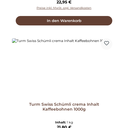
Regulärer Preis:
22,95 €
Preise inkl. MwSt. zzgl. Versandkosten
In den Warenkorb
Turm Swiss Schümli crema Inhalt
Kaffeebohnen 1000g
Inhalt:
1 kg
Regulärer Preis:
21,80 €