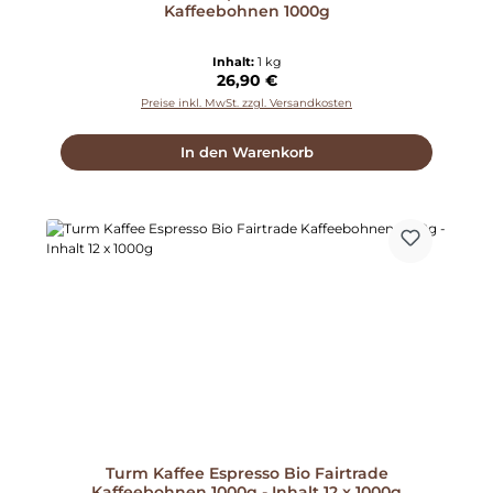
Kaffeebohnen 1000g
Inhalt:
1 kg
Regulärer Preis:
26,90 €
Preise inkl. MwSt. zzgl. Versandkosten
In den Warenkorb
Turm Kaffee Espresso Bio Fairtrade
Kaffeebohnen 1000g - Inhalt 12 x 1000g