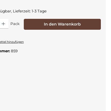
ügbar, Lieferzeit: 1-3 Tage
 Gib den gewünschten Wert ein oder benutze die Schaltflächen um die Anza
Pack
In den Warenkorb
ttel hinzufügen
mmer:
859