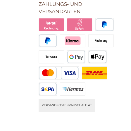
ZAHLUNGS- UND
VERSANDARTEN
Klarna Pay Later
Klarna Pay Now
PayPal
Später Bezahlen
Pay with Klarna
Rechnung
Vorkasse
Google Pay
Apple Pay
Kredit- oder Debitkarte
DHL (nur DE)
SEPA Lastschrift
Hermes (nur DE)
VERSANDKOSTENPAUSCHALE AT