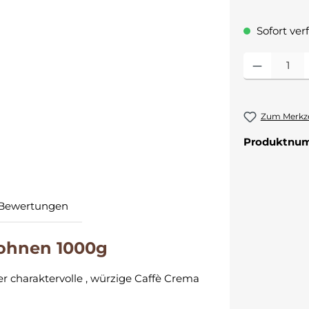
Sofort verf
Produkt Anzahl:
Zum Merkze
Produktnu
Bewertungen
bohnen 1000g
r charaktervolle , würzige Caffè Crema