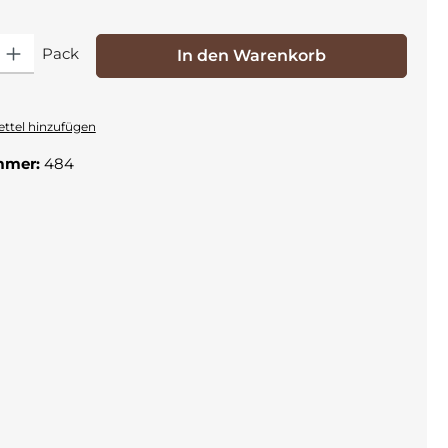
 Gib den gewünschten Wert ein oder benutze die Schaltflächen um die Anza
Pack
In den Warenkorb
ttel hinzufügen
mmer:
484