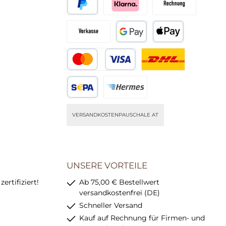
Später Bezahlen
Pay with Klarna
Rechnung
Vorkasse
Google Pay
Apple Pay
Kredit- oder Debitkarte
DHL (nur DE)
SEPA Lastschrift
Hermes (nur DE)
VERSANDKOSTENPAUSCHALE AT
UNSERE VORTEILE
rtifiziert!
Ab 75,00 € Bestellwert
versandkostenfrei (DE)
Schneller Versand
Kauf auf Rechnung für Firmen- und