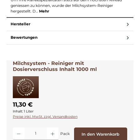
geniessen zu können, wurde der Milchsystem-Reiniger
hergestellt. D…
Mehr
Hersteller
Bewertungen
Milchsystem - Reiniger mit
Dosierverschluss Inhalt 1000 ml
11,30 €
Inhalt:
1 Liter
Preise inkl. MwSt. zzgl. Versandkosten
Produkt Anzahl: Gib den gewünschten Wert ein oder benutze die Schaltflächen
Pack
In den Warenkorb