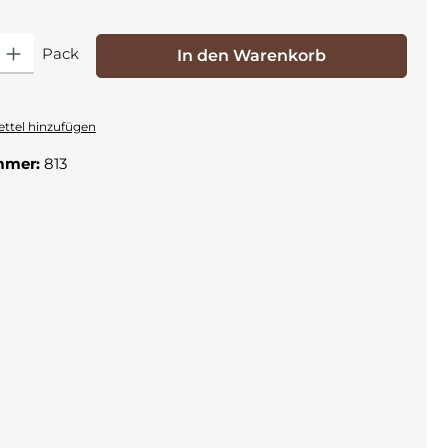
 Gib den gewünschten Wert ein oder benutze die Schaltflächen um die Anza
Pack
In den Warenkorb
ttel hinzufügen
mmer:
813