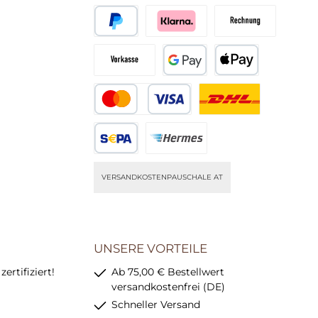
Klarna Pay Later
Klarna Pay Now
PayPal
Später Bezahlen
Pay with Klarna
Rechnung
Vorkasse
Google Pay
Apple Pay
Kredit- oder Debitkarte
DHL (nur DE)
SEPA Lastschrift
Hermes (nur DE)
VERSANDKOSTENPAUSCHALE AT
UNSERE VORTEILE
rtifiziert!
Ab 75,00 € Bestellwert
versandkostenfrei (DE)
Schneller Versand